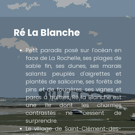
Ré La Blanche
Petit paradis posé sur l'océan en
face de La Rochelle, ses plages de
sable fin, ses dunes, ses marais
salants peuplés d'aigrettes et
plantés de salicorne, ses forêts de
pins et de fougères, ses vignes et
parcs à huîtres, Ré la Blanche est
une île dont les charmes
contrastés ne cessent de
surprendre.
Le village de Saint-Clément-des-