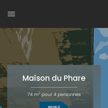
Maison du Phare
2
74 m
pour 4 personnes